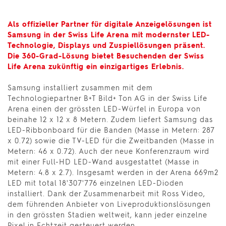
Als offizieller Partner für
digitale Anzeigelösungen ist
Samsung in der
Swiss Life Arena
mit modernster LED-
Technologie, Displays und Zuspiellösungen präsent.
Die 360-Grad-Lösung bietet Besuchenden der Swiss
Life Arena zukünftig ein einzigartiges Erlebnis.
Samsung installiert zusammen mit dem
Technologiepartner B+T Bild+ Ton AG in der Swiss Life
Arena einen der grössten LED-Würfel in Europa von
beinahe 12 x 12 x 8 Metern. Zudem liefert Samsung das
LED-Ribbonboard für die Banden (Masse in Metern: 287
x 0.72) sowie die TV-LED für die Zweitbanden (Masse in
Metern: 46 x 0.72). Auch der neue Konferenzraum wird
mit einer Full-HD LED-Wand ausgestattet (Masse in
Metern: 4.8 x 2.7). Insgesamt werden in der Arena 669m2
LED mit total 18'307'776 einzelnen LED-Dioden
installiert. Dank der Zusammenarbeit mit Ross Video,
dem führenden Anbieter von Liveproduktionslösungen
in den grössten Stadien weltweit, kann jeder einzelne
Pixel in Echtzeit gesteuert werden.