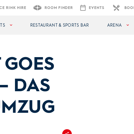
ICE RINK HIRE
ROOM FINDER
EVENTS
BOOK
TS
RESTAURANT & SPORTS BAR
ARENA
T GOES
– DAS
UMZUG