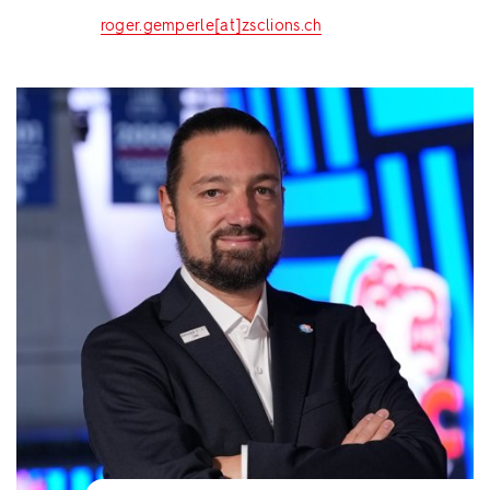
roger.gemperle[at]zsclions.ch