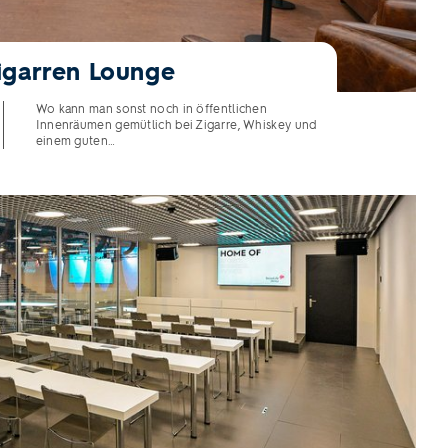
Cigarren Lounge
Wo kann man sonst noch in öffentlichen
Innenräumen gemütlich bei Zigarre, Whiskey und
einem guten…