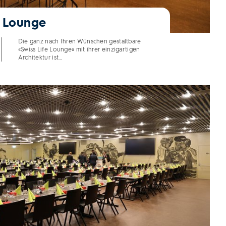
e Lounge
Die ganz nach Ihren Wünschen gestaltbare
«Swiss Life Lounge» mit ihrer einzigartigen
Architektur ist…