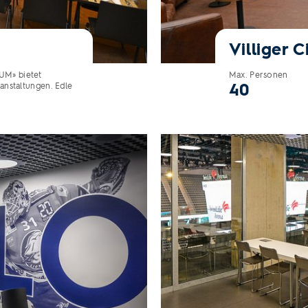
Villiger 
UM» bietet
Max. Personen
40
eranstaltungen. Edle
Eventraum SEGI