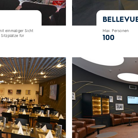
BELLEVU
it einmaliger Sicht
Max. Personen
100
Sitzplätze für
Villiger Cigarren Lounge