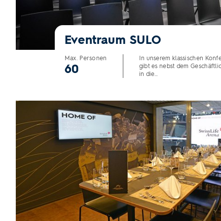
Eventraum SULO
Max. Personen
In unserem klassischen Kon
60
gibt es nebst dem Geschäftlic
in die…
Eventraum Loge