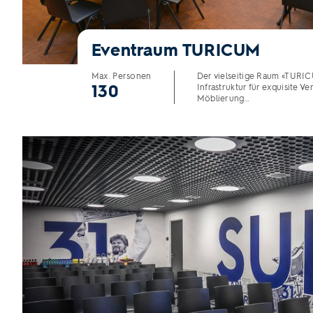
Eventraum TURICUM
Max. Personen
Der vielseitige Raum «TURIC
130
Infrastruktur für exquisite V
Möblierung…
Eventraum SULO