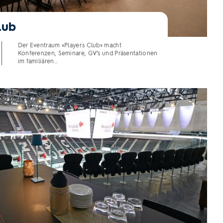
lub
Der Eventraum «Players Club» macht
Konferenzen, Seminare, GV’s und Präsentationen
im familiären…