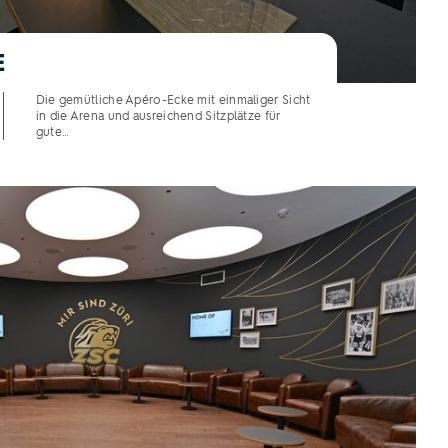
E
Die gemütliche Apéro-Ecke mit einmaliger Sicht
in die Arena und ausreichend Sitzplätze für
gute…