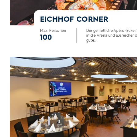
EICHHOF CORNER
Max. Personen
Die gemütliche Apéro-Ecke m
100
in die Arena und ausreichend 
gute…
Eventraum TURICUM