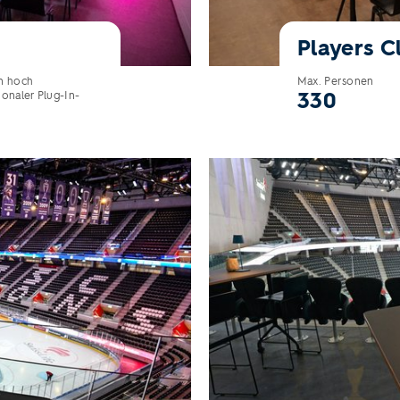
Players C
in hoch
Max. Personen
330
ionaler Plug-In-
BELLEVUE