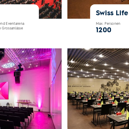
Swiss Lif
 und Eventarena
Max. Personen
1200
e Grossanlässe
Players Club