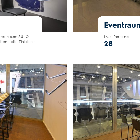
Eventrau
ferenzraum SULO
Max. Personen
28
hen, tolle Einblicke
Eventraum Doppelloge