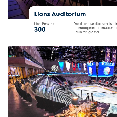
Lions Auditorium
Max. Personen
Das «Lions Auditorium» ist e
300
technologisierter, multifunkt
Raum mit grosser…
EICHHOF CORNER