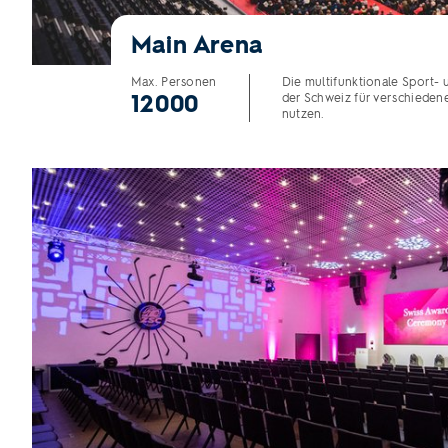
Main Arena
Max. Personen
Die multifunktionale Sport-
12000
der Schweiz für verschieden
nutzen.
Lions Auditorium