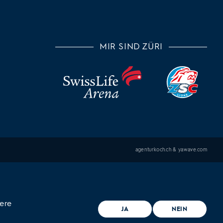
MIR SIND ZÜRI
agenturkoch.ch
&
yawave.com
n
sere
JA
NEIN