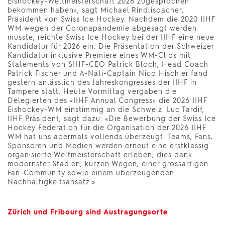
Eishockey-Weltmeisterschaft 2026 zugesprochen
bekommen haben», sagt Michael Rindlisbacher,
Präsident von Swiss Ice Hockey. Nachdem die 2020 IIHF
WM wegen der Coronapandemie abgesagt werden
musste, reichte Swiss Ice Hockey bei der IIHF eine neue
Kandidatur für 2026 ein. Die Präsentation der Schweizer
Kandidatur inklusive Premiere eines WM-Clips mit
Statements von SIHF-CEO Patrick Bloch, Head Coach
Patrick Fischer und A-Nati-Captain Nico Hischier fand
gestern anlässlich des Jahreskongresses der IIHF in
Tampere statt. Heute Vormittag vergaben die
Delegierten des «IIHF Annual Congress» die 2026 IIHF
Eishockey-WM einstimmig an die Schweiz. Luc Tardif,
IIHF Präsident, sagt dazu: «Die Bewerbung der Swiss Ice
Hockey Federation für die Organisation der 2026 IIHF
WM hat uns abermals vollends überzeugt. Teams, Fans,
Sponsoren und Medien werden erneut eine erstklassig
organisierte Weltmeisterschaft erleben, dies dank
modernster Stadien, kurzen Wegen, einer grossartigen
Fan-Community sowie einem überzeugenden
Nachhaltigkeitsansatz.»
Zürich und Fribourg sind Austragungsorte