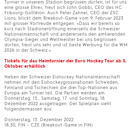
Turnier in unserem Stadion begrüssen dürfen, ist für uns
eine grosse Ehre», freut sich John Gobbi, CEO des HC
Fribourg-Gottéron. Auch Peter Zahner, CEO der ZSC
Lions, blickt dem Breakout-Game vom 9. Februar 2023
mit grosser Vorfreude entgegen. «Dass wir bereits so
kurz nach Stadioneröffnung einerseits die Schweizer
Nationalmannschaft und andererseits den amtierenden
Olympia-Sieger und Weltmeister bei uns begrüssen
dürfen, freut uns sehr und ist beste Werbung für die WM
2026 in der Schweiz.»
Tickets für das Heimturnier der Euro Hockey Tour ab 5.
Oktober erhältlich
Neben der Schweizer Eishockey Nationalmannschaft
nehmen mit den Eishockeygrossnationen Schweden,
Finnland und Tschechien die drei Top-Nationen aus
Europa am Turnier teil. Die Partien werden am
Donnerstag, 15., Samstag, 17. und Sonntag, 18.
Dezember 2022 ausgetragen. Der Spielplan sieht
folgendermassen aus:
Donnerstag, 15. Dezember 2022
18.30, FIN – CZE (Breakout-Game in FIN)