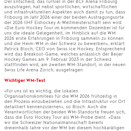
Der Entscheid, das Turnier in der BCF Arena Fribourg
auszutragen, hat nebst sportlichen, wirtschaftlichen
und infrastrukturellen Aspekten auch damit zu tun, dass
Fribourg im Jahr 2026 einer der beiden Austragungsorte
der 2026 IIHF Eishockey A-Weltmeisterschaft sein wird.
«Die Euro Hockey Tour im kommenden Dezember ist für
uns die ideale Gelegenheit, im Hinblick auf die WM
2026 erste Erfahrungen in Fribourg sammeln zu können
und die Heim-WM in der Schweiz zu bewerben», erklärt
Patrick Bloch, CEO von Swiss Ice Hockey. Entsprechend
wird das Breakout-Game, welches anlässlich der Beijer
Hockey Games am 9. Februar 2023 in der Schweiz
stattfinden wird, am zweiten WM-Standort, in der neuen
Swiss Life Arena Zürich, ausgetragen.
Wichtiger WM-Test
«Für uns ist es wichtig, die lokalen
Organisationskomitees für die WM 2026 frühzeitig in
den Prozess einzubeziehen und die Infrastruktur vor Ort
detailliert kennenzulernen», so Bloch. Auch die
Verantwortlichen der beiden WM-Standorte freuen sich,
dass die Euro Hockey Tour als WM-Probe dient. «Dass
wir die Schweizer Nationalmannschaft bereits
dreieinhalb Jahre vor der WM bei diesem hochkarätigen